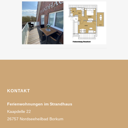
KONTAKT
Ferienwohnungen im Strandhaus
Kaapdelle 22
26757 Nordseeheilbad Borkum