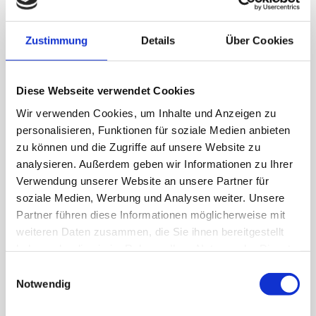
traumhafte Verwöhnmomente in Ihrem Urlaub
auf Borkum! Die Ferienwohnung “Steuerbord”
Zustimmung
Details
Über Cookies
verfügt über einen großen Balkon der nach
Südosten ausgerichtet ist, auf dem Sie sich
ganz privat herrlich erholen können. Zusätzlich
Diese Webseite verwendet Cookies
können Sie gerne den kleinen
Wir verwenden Cookies, um Inhalte und Anzeigen zu
Gemeinschaftsgarten des Hauses mit festem
personalisieren, Funktionen für soziale Medien anbieten
Grillplatz nutzen.
zu können und die Zugriffe auf unsere Website zu
Die vollausgestattete Küche garantiert Ihnen
analysieren. Außerdem geben wir Informationen zu Ihrer
eine bequeme Selbstverpflegung. Unter
Verwendung unserer Website an unsere Partner für
anderem stehen Ihnen ein Herd mit Backofen,
soziale Medien, Werbung und Analysen weiter. Unsere
ein Kühlschrank mit Gefrierfach, eine
Partner führen diese Informationen möglicherweise mit
Mikrowelle und ein Geschirrspüler zur
weiteren Daten zusammen, die Sie ihnen bereitgestellt
Verfügung sowie eine Kaffeemaschine, ein
haben oder die sie im Rahmen Ihrer Nutzung der Dienste
Wasserkocher und ein Toaster.
gesammelt haben.
Einwilligungsauswahl
Kostenlose Kinderzustellbetten und
Notwendig
Kinderhochstühle können zur Verfügung