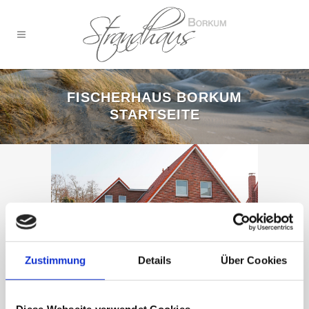
FISCHERHAUS BORKUM
STARTSEITE
Zustimmung
Details
Über Cookies
25 JAN.
FISCHERHAUS
Diese Webseite verwendet Cookies